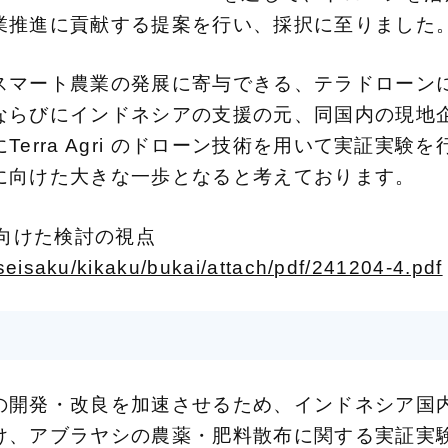
業推進に貢献する提案を行い、採択に至りました
スマート農業の発展に寄与できる、テラドローン
ならびにインドネシアの支援の元、同国内の現地
erra Agri のドローン技術を用いて実証実
に向けた大きな一歩となると考えております。
に向けた検討の視点
/seisaku/kikaku/bukai/attach/pdf/241204-4.pdf
の開発・改良を加速させるため、インドネシア国
け、アブラヤシの農薬・肥料散布に関する実証実