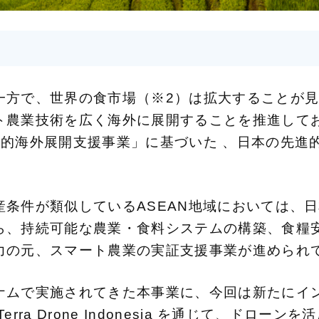
一方で、世界の食市場（※2）は拡大することが
ト農業技術を広く海外に展開することを推進して
略的海外展開支援事業」に基づいた 、日本の先進
。
産条件が類似しているASEAN地域においては、
ら、持続可能な農業・食料システムの構築、食糧安
力の元、スマート農業の実証支援事業が進められ
ナムで実施されてきた本事業に、今回は新たにイ
a Drone Indonesia を通じて、ドローンを活用