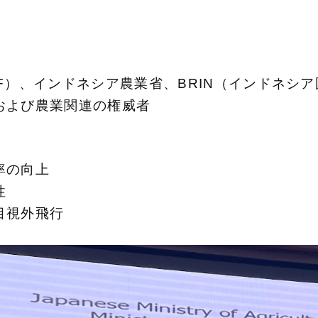
F）、インドネシア農業省、BRIN（インドネシア
および農業関連の権威者
率の向上
性
目視外飛行