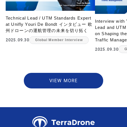
Technical Lead / UTM Standards Expert
Interview with
at Unifly Youri De Bondt インタビュー 欧
Lead and UTM S
州ドローンの運航管理の未来を切り拓く
on Shaping the
Traffic Manag
2025.09.30
Global Member Interview
2025.09.30
G
VIEW MORE