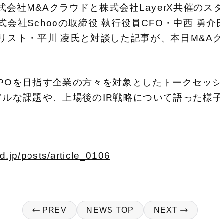
株式会社M&Aクラウドと株式会社LayerX共催
式会社Schooの取締役 執行役員CFO・中西 勇
リスト・平川 凌氏と対談した記事が、本日M&A
IPOを目指す企業の方々を対象としたトークセッ
アルな課題や、上場後のIR戦略について語った様
。
ud.jp/posts/article_0106
PREV
NEWS TOP
NEXT