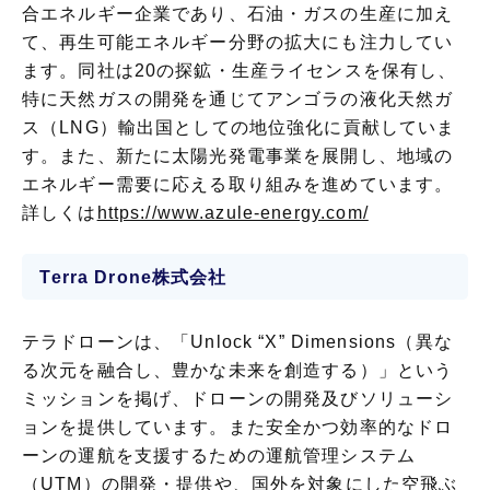
合エネルギー企業であり、石油・ガスの生産に加え
て、再生可能エネルギー分野の拡大にも注力してい
ます。同社は20の探鉱・生産ライセンスを保有し、
特に天然ガスの開発を通じてアンゴラの液化天然ガ
ス（LNG）輸出国としての地位強化に貢献していま
す。また、新たに太陽光発電事業を展開し、地域の
エネルギー需要に応える取り組みを進めています。
詳しくは
https://www.azule-energy.com/
Terra Drone株式会社
テラドローンは、「Unlock “X” Dimensions（異な
る次元を融合し、豊かな未来を創造する）」という
ミッションを掲げ、ドローンの開発及びソリューシ
ョンを提供しています。また安全かつ効率的なドロ
ーンの運航を支援するための運航管理システム
（UTM）の開発・提供や、国外を対象にした空飛ぶ