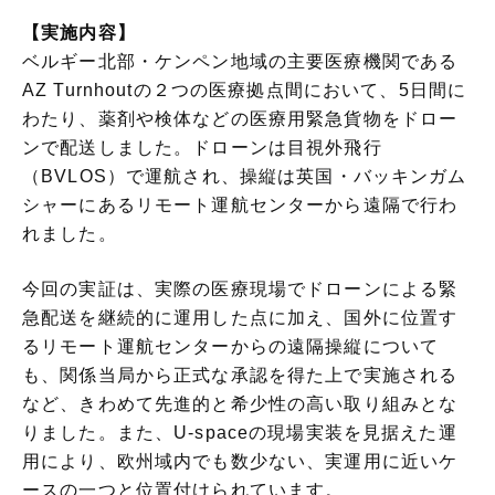
【実施内容】
ベルギー北部・ケンペン地域の主要医療機関である
AZ Turnhoutの２つの医療拠点間において、5日間に
わたり、薬剤や検体などの医療用緊急貨物をドロー
ンで配送しました。ドローンは目視外飛行
（BVLOS）で運航され、操縦は英国・バッキンガム
シャーにあるリモート運航センターから遠隔で行わ
れました。
今回の実証は、実際の医療現場でドローンによる緊
急配送を継続的に運用した点に加え、国外に位置す
るリモート運航センターからの遠隔操縦について
も、関係当局から正式な承認を得た上で実施される
など、きわめて先進的と希少性の高い取り組みとな
りました。また、U-spaceの現場実装を見据えた運
用により、欧州域内でも数少ない、実運用に近いケ
ースの一つと位置付けられています。