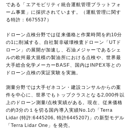
である「エアモビリティ統合運航管理プラットフォ
ーム事業」に採択されています。（運航管理に関す
る特許：6675537）
ドローン点検分野では従来価格と作業時間を約10分
の1に削減する、自社製非破壊検査ドローン「UTド
ローン」の展開が加速し、石油メジャーであるシェ
ルの欧州最大規模の製油所における点検や、世界最
大手総合化学メーカーBASF、国内はINPEX等との
ドローン点検の実証実験を実施。
測量分野では大手ゼネコン・建設コンサルからの案
件を中心に、世界でもトップクラスとなる2,000件以
上のドローン測量/点検実績がある。現在、従来価格
の約3分の１を切る国内導入実績No.1の「Terra
Lidar (特許:6445206, 特許6445207)」の新型モデル
「Terra Lidar One」を発売。