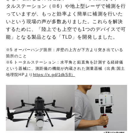
タルステーション（※6）や地上型レーザで補測を行
っていますが、もっと効率よく簡単に補測を行いた
いという現場の声が多数ありました。これらを解決
するために、「陸上でも上空でも1つのデバイスで可
能」となる製品となる「TLD」を開発しました。
※5 オーバーハング箇所：岸壁の上方が下方より突き出ている
箇所のこと
※6 トータルステーション：水平角と鉛直角を計測する経緯儀
という器械に、測距儀の機能が内蔵された測量器械（出典:国土
地理院HPより
https://x.gd/1dkS8）