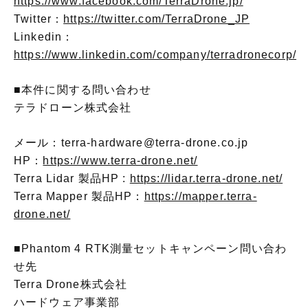
https://www.facebook.com/TerraDrone.jp/
Twitter：
https://twitter.com/TerraDrone_JP
Linkedin：
https://www.linkedin.com/company/terradronecorp/
■本件に関する問い合わせ
テラドローン株式会社
メール：terra-hardware@terra-drone.co.jp
HP：
https://www.terra-drone.net/
Terra Lidar 製品HP :
https://lidar.terra-drone.net/
Terra Mapper 製品HP：
https://mapper.terra-
drone.net/
■Phantom 4 RTK測量セットキャンペーン問い合わ
せ先
Terra Drone株式会社
ハードウェア事業部