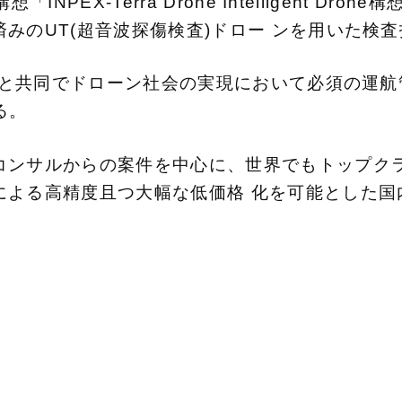
NPEX‐Terra Drone Intelligent Dr
みのUT(超音波探傷検査)ドロー ンを用いた検
I等と共同でドローン社会の実現において必須の運航
いる。
ンサルからの案件を中心に、世界でもトップクラス
高精度且つ大幅な低価格 化を可能とした国内導入実績