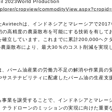
023World Production
explorer/cropview/commodityView.aspx?cropi
virtechは、インドネシアとマレーシアで20
初の高精度の農薬散布を可能にする技術を有して
確立しています。これまでに累計200,000ヘク
度の農薬散布により、最大30％のコスト削減を実現
echは、パーム油産業の労働力不足の解消や作業員
やサステナビリティに配慮したパーム油の生産支
chから事業を譲受することで、インドネシアとマレ
、テラドローンのミッションの実現に向けた重要