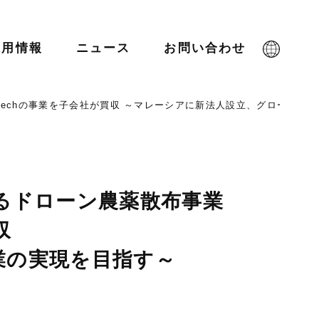
採用情報
ニュース
お問い合わせ
techの事業を子会社が買収 ～マレーシアに新法人設立、グローバル
るドローン農薬散布事業
収
業の実現を目指す～