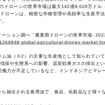
のドローンの世界市場は最大142億9,020万ドル
業ドローンは、精密な作物管理や高効率な生産手
す。
ーション調べ「農業用ドローンの世界市場- 2023-
in1268938-global-agricultural-drones-market.ht
ーム油（※2）の主要な生産地として知られていて
林伐採や生態系への影響、温室効果ガスの排出と
労働力が不足しているなど、インドネシアとマレ
実から抽出される食用油で、食品、化粧品など様々