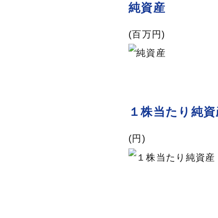
純資産
(百万円)
１株当たり純資
(円)