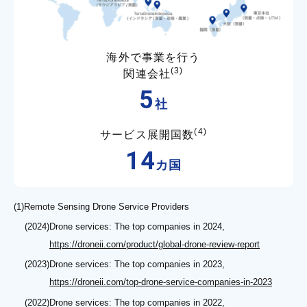
海外で事業を行う
(3)
関連会社
5
社
(4)
サービス展開国数
14
カ国
(1)
Remote Sensing Drone Service Providers
(2024)
Drone services: The top companies in 2024,
https://droneii.com/product/global-drone-review-report
(2023)
Drone services: The top companies in 2023,
https://droneii.com/top-drone-service-companies-in-2023
(2022)
Drone services: The top companies in 2022,