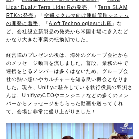
Lidar DualとTerra Lidar Rの発売
」「
Terra SLAM
RTKの発売
」「
空飛ぶクルマ向け運航管理システム
の開発に着手
」「
Aloft Technologiesに出資
」な
ど、会社設立新製品の発売から米国市場に参入など
かなり大きな事業の転換期でした。
経営陣のプレゼンの後は、海外のグループ会社から
のメッセージ動画を流しました。普段、業務の中で
連携をとるメンバーは多くはないため、グループ会
社の熱い想いやカルチャーを知る良い機会となりま
した。現在、Uniflyに駐在している執行役員の羽渕さ
んは、UniflyのCEOやエンジニアなどの多くのメン
バーからメッセージをもらった動画を送ってくれ
て、会場は非常に盛り上がりました！